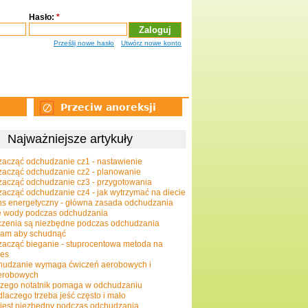
Hasło:
*
Prześlij nowe hasło
Utwórz nowe konto
Przeciw anoreksji
Najważniejsze artykuły
zacząć odchudzanie cz1 - nastawienie
zacząć odchudzanie cz2 - planowanie
zacząć odchudzanie cz3 - przygotowania
zacząć odchudzanie cz4 - jak wytrzymać na diecie
ns energetyczny - główna zasada odchudzania
e wody podczas odchudzania
zenia są niezbędne podczas odchudzania
gam aby schudnąć
zacząć bieganie - stuprocentowa metoda na
ces
hudzanie wymaga ćwiczeń aerobowych i
erobowych
zego notatnik pomaga w odchudzaniu
dlaczego trzeba jeść często i mało
jest niezbędny podczas odchudzania