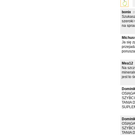
bonix
2
Szukasz 
szeroki
na spraw
Michus
Ja się 
przejada
poruszaj
Mea12
Na szcz
mineral
jest to 
Domini
OSIĄGA
SZYBCI
TANIA 
SUPLEM
Domini
OSIĄGA
SZYBCI
TANIA 