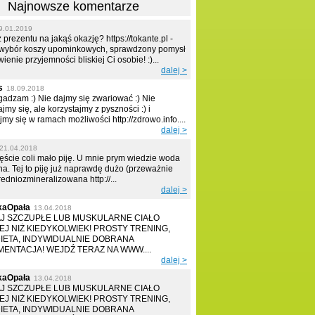
Najnowsze komentarze
9.01.2019
prezentu na jakąś okazję? https://tokante.pl -
 wybór koszy upominkowych, sprawdzony pomysł
ienie przyjemności bliskiej Ci osobie! :)...
dalej >
s
18.09.2018
zgadzam :) Nie dajmy się zwariować :) Nie
jmy się, ale korzystajmy z pyszności :) i
my się w ramach możliwości http://zdrowo.info....
dalej >
21.04.2018
ęście coli mało piję. U mnie prym wiedzie woda
na. Tej to piję już naprawdę dużo (przeważnie
średniozmineralizowana http://...
dalej >
kaOpała
13.04.2018
J SZCZUPŁE LUB MUSKULARNE CIAŁO
EJ NIŻ KIEDYKOLWIEK! PROSTY TRENING,
DIETA, INDYWIDUALNIE DOBRANA
ENTACJA! WEJDŹ TERAZ NA WWW....
dalej >
kaOpała
13.04.2018
J SZCZUPŁE LUB MUSKULARNE CIAŁO
EJ NIŻ KIEDYKOLWIEK! PROSTY TRENING,
DIETA, INDYWIDUALNIE DOBRANA