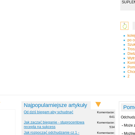
SUPLEM
kole
po c
Szuk
Tros
Diet
Wyt
Koni
Pomo
Chcę
2
Najpopularniejsze artykuły
Pom
Od dziś biegam aby schudnąć
Komentarze:
641
Odchudzm
Jak zacząć bieganie - stuprocentowa
Komentarze:
-
Może z
recepta na sukcess
534
Jak rozpocząć odchudzanie cz.1 -
Komentarze:
-
Możliwe