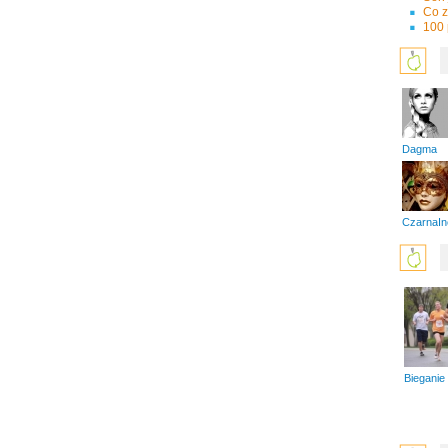
Co z
100
Dagma
CzarnaIn
Bieganie