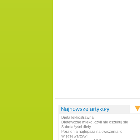
Najnowsze artykuły
Dieta lekkostrawna
Dietetyczne mleko, czyli nie oszukuj się
Sabotażyści diety
Pora dnia najlepsza na ćwiczenia to...
Więcej warzyw!