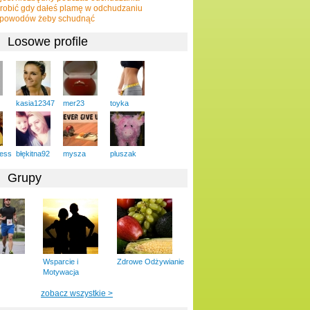
robić gdy dałeś plamę w odchudzaniu
 powodów żeby schudnąć
Losowe profile
kasia12347
mer23
toyka
ess
błękitna92
mysza
pluszak
Grupy
Wsparcie i
Zdrowe Odżywianie
Motywacja
zobacz wszystkie >