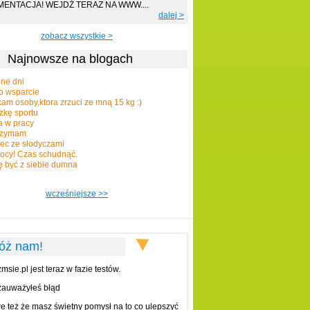
ENTACJA! WEJDŹ TERAZ NA WWW....
dalej >
zobacz wszystkie >
Najnowsze na blogach
jne dni
o wsparcie
am osoby,ktora zrzuci ze mną 15 kg :)
zkę sportu
a w pracy
rzymam
ec ze słodyczami
cy! Czas schudnąć.
 być z siebie dumna
wcześniejsze >>
óż nam!
sie.pl jest teraz w fazie testów.
auważyłeś błąd
 też że masz świetny pomysł na to co ulepszyć