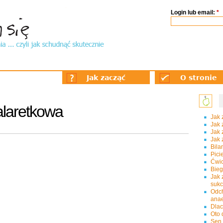
Login lub email:
*
Jak zacząć
O stronie
alaretkowa
Jak 
Jak 
Jak 
Jak 
Bila
Pici
Ćwic
Bie
Jak 
suk
Odc
ana
Dlac
Oto 
Sen 