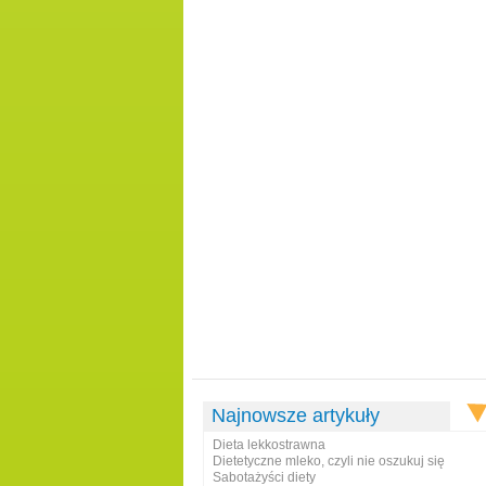
Najnowsze artykuły
Dieta lekkostrawna
Dietetyczne mleko, czyli nie oszukuj się
Sabotażyści diety