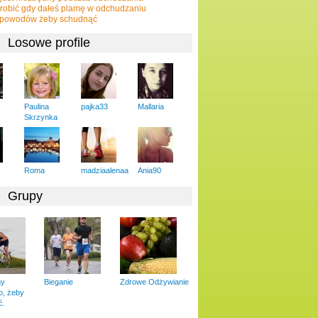
robić gdy dałeś plamę w odchudzaniu
 powodów żeby schudnąć
Losowe profile
Paulina
pajka33
Mallaria
Skrzynka
Roma
madziaalenaa
Ania90
Grupy
my
Bieganie
Zdrowe Odżywianie
o, żeby
ć.