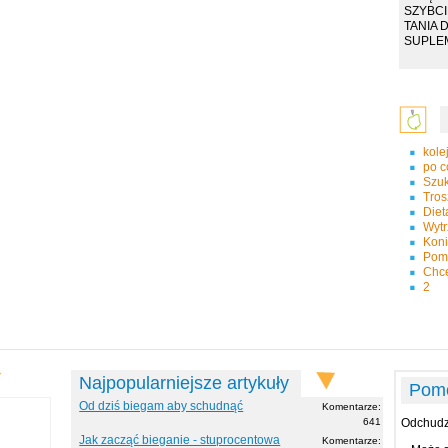
SZYBCI
TANIA 
SUPLEM
kole
po c
Szuk
Tros
Diet
Wyt
Koni
Pomo
Chcę
2
Najpopularniejsze artykuły
Pom
Od dziś biegam aby schudnąć
Komentarze:
641
Odchudzm
Jak zacząć bieganie - stuprocentowa
Komentarze: