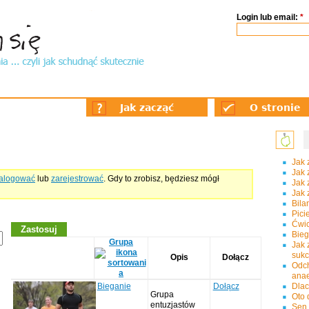
Login lub email:
*
Jak zacząć
O stronie
Jak 
Jak 
alogować
lub
zarejestrować
. Gdy to zrobisz, będziesz mógł
Jak 
Jak 
Bila
Pici
Ćwic
Bie
Grupa
Jak 
suk
Opis
Dołącz
Odc
ana
Dlac
Bieganie
Dołącz
Grupa
Oto 
entuzjastów
Sen 