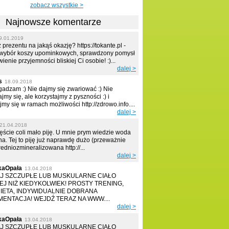
zobacz wszystkie >
Najnowsze komentarze
9.01.2019
prezentu na jakąś okazję? https://tokante.pl -
 wybór koszy upominkowych, sprawdzony pomysł
ienie przyjemności bliskiej Ci osobie! :)...
dalej >
s
18.09.2018
zgadzam :) Nie dajmy się zwariować :) Nie
jmy się, ale korzystajmy z pyszności :) i
my się w ramach możliwości http://zdrowo.info....
dalej >
21.04.2018
ęście coli mało piję. U mnie prym wiedzie woda
na. Tej to piję już naprawdę dużo (przeważnie
średniozmineralizowana http://...
dalej >
kaOpała
13.04.2018
J SZCZUPŁE LUB MUSKULARNE CIAŁO
EJ NIŻ KIEDYKOLWIEK! PROSTY TRENING,
DIETA, INDYWIDUALNIE DOBRANA
ENTACJA! WEJDŹ TERAZ NA WWW....
dalej >
kaOpała
13.04.2018
J SZCZUPŁE LUB MUSKULARNE CIAŁO