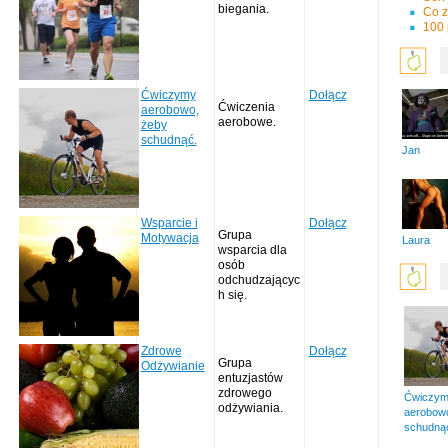
biegania.
Co z
100
Ćwiczymy
Dołącz
Ćwiczenia
aerobowo,
aerobowe.
żeby
schudnąć.
Jan
Wsparcie i
Dołącz
Grupa
Motywacja
Laura
wsparcia dla
osób
odchudzającyc
h się.
Zdrowe
Dołącz
Grupa
Odżywianie
entuzjastów
zdrowego
Ćwiczy
odżywiania.
aerobow
schudną