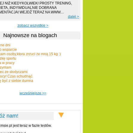
EJ NIŻ KIEDYKOLWIEK! PROSTY TRENING,
DIETA, INDYWIDUALNIE DOBRANA
ENTACJA! WEJDŹ TERAZ NA WWW....
dalej >
zobacz wszystkie >
Najnowsze na blogach
jne dni
o wsparcie
am osoby,ktora zrzuci ze mną 15 kg :)
zkę sportu
a w pracy
rzymam
ec ze słodyczami
cy! Czas schudnąć.
 być z siebie dumna
wcześniejsze >>
óż nam!
sie.pl jest teraz w fazie testów.