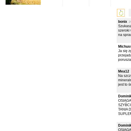
bonix
2
Szukasz 
szeroki
na spraw
Michus
Ja się 
przejada
poruszaj
Mea12
Na szcz
mineral
jest to 
Domini
OSIĄGA
SZYBCI
TANIA 
SUPLEM
Domini
OSIĄGA