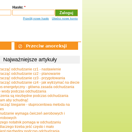
Hasło:
*
Prześlij nowe hasło
Utwórz nowe konto
Przeciw anoreksji
Najważniejsze artykuły
zacząć odchudzanie cz1 - nastawienie
zacząć odchudzanie cz2 - planowanie
zacząć odchudzanie cz3 - przygotowania
zacząć odchudzanie cz4 - jak wytrzymać na diecie
ns energetyczny - główna zasada odchudzania
e wody podczas odchudzania
zenia są niezbędne podczas odchudzania
gam aby schudnąć
zacząć bieganie - stuprocentowa metoda na
ces
hudzanie wymaga ćwiczeń aerobowych i
erobowych
zego notatnik pomaga w odchudzaniu
dlaczego trzeba jeść często i mało
jest niezbędny podczas odchudzania