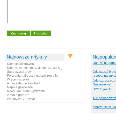
Najnowsze artykuły
Najpopularn
Od dziś biegam
Dieta lekkostrawna
Dietetyczne mleko, czyli nie oszukuj się
Sabotażyści diety
Jak zacząć bieg
Pora dnia najlepsza na ćwiczenia to...
recepta na sukc
Więcej warzyw!
Jak rozpocząć o
A może dance aerobik?
Nastawienie
Napoje gazowane
H2O to jest to!
Nowy Rok, stare wyzwania
A może granat?
100 powodów ż
Wesołych i zdrowych!
Motywacja w od