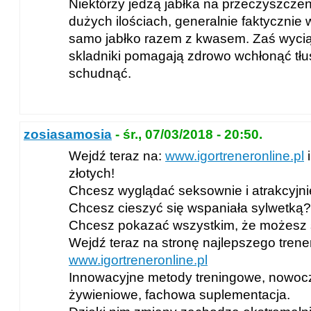
Niektórzy jedzą jabłka na przeczyszczeni
dużych ilościach, generalnie faktycznie w
samo jabłko razem z kwasem. Zaś wyciąg
skladniki pomagają zdrowo wchłonąć tłus
schudnąć.
zosiasamosia
- śr., 07/03/2018 - 20:50.
Wejdź teraz na:
www.igortreneronline.pl
i
złotych!
Chcesz wyglądać seksownie i atrakcyjn
Chcesz cieszyć się wspaniała sylwetką?
Chcesz pokazać wszystkim, że możesz 
Wejdź teraz na stronę najlepszego trene
www.igortreneronline.pl
Innowacyjne metody treningowe, nowoc
żywieniowe, fachowa suplementacja.