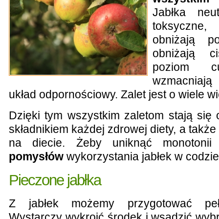
Jabłka neut
toksyczne, 
obniżają po
obniżają ciś
poziom c
wzmacniają
układ odpornościowy. Zalet jest o wiele wi
Dzięki tym wszystkim zaletom stają si
składnikiem każdej zdrowej diety, a ta
na diecie. Żeby uniknąć monotoni
pomysłów
wykorzystania jabłek w codzie
Pieczone jabłka
Z jabłek możemy przygotować pełn
Wystarczy wykroić środek i wsadzić wybr