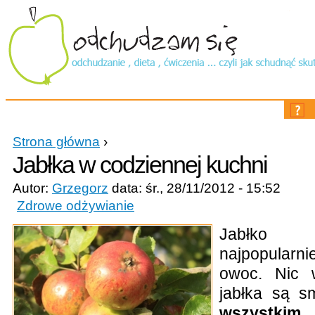
Main menu
Strona główna
›
Jabłka w codziennej kuchni
Autor:
Grzegorz
data: śr., 28/11/2012 - 15:52
Zdrowe odżywianie
Jabłk
najpopular
owoc. Nic 
jabłka są s
wszystkim