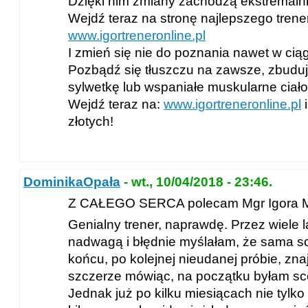
Dzięki nim zmiany zachodzą ekstremaln
Wejdź teraz na stronę najlepszego trene
www.igortreneronline.pl
I zmień się nie do poznania nawet w cią
Pozbądź się tłuszczu na zawsze, zbudu
sylwetkę lub wspaniałe muskularne ciało
Wejdź teraz na:
www.igortreneronline.pl
i
złotych!
DominikaOpała
- wt., 10/04/2018 - 23:46.
Z CAŁEGO SERCA polecam Mgr Igora M
Genialny trener, naprawdę. Przez wiele l
nadwagą i błędnie myślałam, że sama s
końcu, po kolejnej nieudanej próbie, znajo
szczerze mówiąc, na początku byłam sc
Jednak już po kilku miesiącach nie tylk