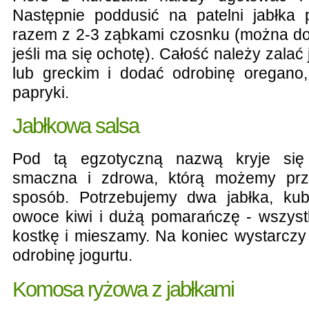
Następnie poddusić na patelni jabłka
razem z 2-3 ząbkami czosnku (można dod
jeśli ma się ochotę). Całość należy zala
lub greckim i dodać odrobinę oregano,
papryki.
Jabłkowa salsa
Pod tą egzotyczną nazwą kryje się
smaczna i zdrowa, którą możemy prz
sposób. Potrzebujemy dwa jabłka, ku
owoce kiwi i dużą pomarańczę - wszys
kostkę i mieszamy. Na koniec wystarczy
odrobinę jogurtu.
Komosa ryżowa z jabłkami